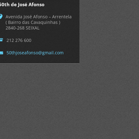
50th de José Afonso
Avenida José Afonso – Arrentela
( Bairro das Cavaquinhas )
2840-268 SEIXAL
212 276 600
50thjose
afonso@g
mail.com