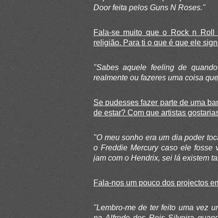
Door feita pelos Guns N Roses."
Fala-se muito que o Rock n Roll 
religião. Para ti o que é que ele sign
"Sabes aquele feeling de quando
realmente ou fazeres uma coisa que
Se pudesses fazer parte de uma ba
de estar? Com que artistas gostarias
"O meu sonho era um dia poder toc
o Freddie Mercury caso ele fosse 
jam com o Hendrix, sei lá existem t
Fala-nos um pouco dos projectos em q
"Lembro-me de ter feito uma vez 
na Alfredo dos Reis Silveira quan