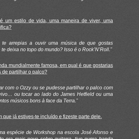
é um estilo de vida, uma maneira de viver, uma
ifica?
 te arrepias a ouvir uma música de que gostas
 te deixa no topo do mundo? Isso é o Rock’N’Roll."
nda mundialmente famosa, em qual é que gostarias
 de partilhar o palco?
ar com o Ozzy ou se pudesse partilhar o palco com
vivo… ou tocar ao lado do James Hetfield ou uma
antos músicos bons à face da Terra."
ue já estives-te incluído e fizeste parte dele.
uma espécie de Workshop na escola José Afonso e
do era mais novo sobre guitarra, tive numa banda