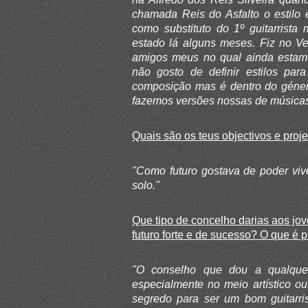
chamada Reis do Asfalto o estilo 
como substituto do 1º guitarrista
estado lá alguns meses. Fiz no Ve
amigos meus no qual ainda estam
não gosto de definir estilos par
composição mas é dentro do géner
fazemos versões nossas de músicas
Quais são os teus objectivos e proje
"Como futuro gostava de poder viv
solo."
Que tipo de concelho darias aos jov
futuro forte e de sucesso? O que é p
"O conselho que dou a qualque
especialmente no meio artístico o
segredo para ser um bom guitarri