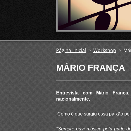
Página inicial
>
Workshop
>
Már
MÁRIO FRANÇA
Entrevista com Mário França,
nacionalmente.
Como é que surgiu essa paixão pe
"Sempre ouvi música pela parte do