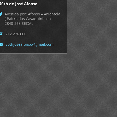
50th de José Afonso
Avenida José Afonso – Arrentela
( Bairro das Cavaquinhas )
2840-268 SEIXAL
212 276 600
50thjose
afonso@g
mail.com