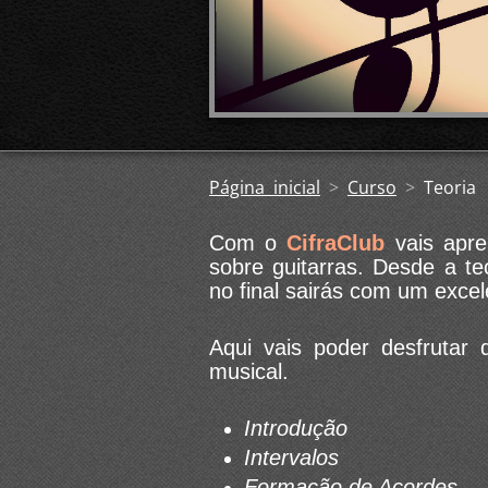
Página inicial
>
Curso
>
Teoria
Com o
CifraClub
vais apre
sobre guitarras. Desde a teo
no final sairás com um excele
Aqui vais poder desfrutar 
musical.
Introdução
Intervalos
Formação de Acordes